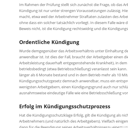
Im Rahmen der Prüfung stellt sich zunächst die Frage, ob das Arb
Kündigung ist nur unter strengen Voraussetzungen zulässig. Hi
macht, etwa weil der Arbeitnehmer Straftaten zulasten des Arbe
ohne dass ein solcher tatsächlich vorliegt. In diesem Falle wär
Beweis nicht, ist die Kündigung rechtswidrig und die Kündigungs
Ordentliche Kündigung
Wurde demgegenüber das Arbeitsverhältnis unter Einhaltung de
anwendbar ist. Ist dies der Fall, braucht der Arbeitgeber eine
Arbeitsleistung dauerhaft entgegenstehende Krankheit), in dem
betriebsbedingt (etwa Betriebsschließung) veranlasst sein ka
länger als 6 Monate bestand und in dem Betrieb mehr als 10 Mita
Kündigungsschutzgesetz demnach anwendbar, muss ein entsprech
wenigsten Arbeitgebern, einen Kündigungsgrund auch nur schlüs
ausnahmsweise eindeutige Fälle wie eine Betriebsschließung vor
Erfolg im Kündigungsschutzprozess
Hat die Kündigungsschutzklage Erfolg, gilt die Kündigung als nic
Arbeitnehmers (und natürlich des Arbeitgebers). Vielfach eini
dann für die Beendigung seines Arbeitsverhältnisseszu einem ver