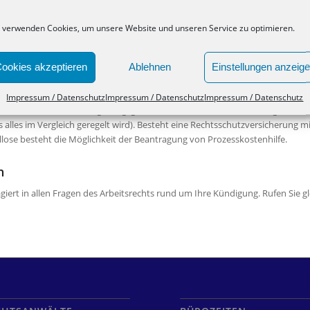
rt, dass der Arbeitnehmer ein gutes Arbeitszeugnis erhält und ggf. weitere fi
ng des Arbeitsverhältnisses aufgrund der (unwirksamen) Kündigung und dem 
 verwenden Cookies, um unsere Website und unseren Service zu optimieren.
e hat (je nachdem, wie lange der Kündigungsschutzprozess dauert).
ookies akzeptieren
Ablehnen
Einstellungen anzeig
ch nach dem Bruttomonatsgehalt des Arbeitnehmers. Verdiente der Arbeitn
Impressum / Datenschutz
Impressum / Datenschutz
Impressum / Datenschutz
h dem Rechtsanwaltsvergütungsgesetz EUR 1.532,13 brutto. Ein Vergleich lö
alles im Vergleich geregelt wird). Besteht eine Rechtsschutzversicherung mi
llose besteht die Möglichkeit der Beantragung von Prozesskostenhilfe.
n
iert in allen Fragen des Arbeitsrechts rund um Ihre Kündigung. Rufen Sie gl