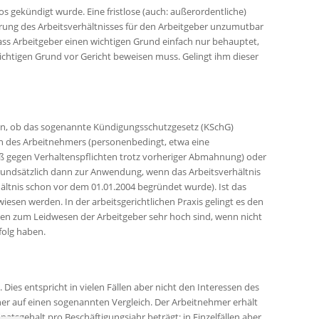
os gekündigt wurde. Eine fristlose (auch: außerordentliche)
hrung des Arbeitsverhältnisses für den Arbeitgeber unzumutbar
ass Arbeitgeber einen wichtigen Grund einfach nur behauptet,
wichtigen Grund vor Gericht beweisen muss. Gelingt ihm dieser
an, ob das sogenannte Kündigungsschutzgesetz (KSchG)
son des Arbeitnehmers (personenbedingt, etwa eine
oß gegen Verhaltenspflichten trotz vorheriger Abmahnung) oder
undsätzlich dann zur Anwendung, wenn das Arbeitsverhältnis
hältnis schon vor dem 01.01.2004 begründet wurde). Ist das
n werden. In der arbeitsgerichtlichen Praxis gelingt es den
gen zum Leidwesen der Arbeitgeber sehr hoch sind, wenn nicht
folg haben.
Dies entspricht in vielen Fällen aber nicht den Interessen des
er auf einen sogenannten Vergleich. Der Arbeitnehmer erhält
atsgehalt pro Beschäftigungsjahr beträgt; in Einzelfällen aber