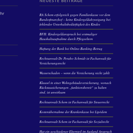
NEUESTE BEITRÄGE
Uhr
RA Schem erfolgreich gegen Familienkasse vor dem
Bundesfinanzhof – keine Kindergeldabzweigung bei
fehlender Unterhaltsbedürftigkeit des Kindes
BFH: Kindergeldanspruch bei erstmaliger
Haushaltsaufnahme durch Pflegeeltern
Haftung der Bank bei Online-Banking-Betrug
Rechtsanwalt Dr. Perabo-Schmidt ist Fachanwalt für
Versicherungsrecht
Wasserschaden – wenn die Versicherung nicht zahlt
Klausel in einer Wohngebäudeversicherung, wonach
Rückstausicherungen „funktionsbereit“ zu halten
sind, ist unwirksam
Rechtsanwalt Schem ist Fachanwalt für Steuerrecht
Kostenübernahme der Krankenkasse bei Lipödem
Rechtsanwalt Schem ist Fachanwalt für Sozialrecht
Hat ein geschiedener Elternteil im Ausland Anspruch