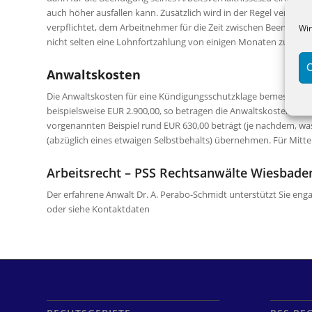
auch höher ausfallen kann. Zusätzlich wird in der Regel vereinba
verpflichtet, dem Arbeitnehmer für die Zeit zwischen Beendigu
Wir
nicht selten eine Lohnfortzahlung von einigen Monaten zur Folg
C
Anwaltskosten
Die Anwaltskosten für eine Kündigungsschutzklage bemessen si
beispielsweise EUR 2.900,00, so betragen die Anwaltskosten nac
vorgenannten Beispiel rund EUR 630,00 beträgt (je nachdem, was 
(abzüglich eines etwaigen Selbstbehalts) übernehmen. Für Mitte
Arbeitsrecht – PSS Rechtsanwälte Wiesbade
Der erfahrene Anwalt Dr. A. Perabo-Schmidt unterstützt Sie engag
oder siehe Kontaktdaten