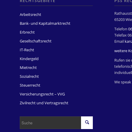
RECHTSGEBIETE
PSS RE
Rathausst
Arbeitsrecht
65203 Wie
Bank- und Kapitalmarktrecht
Telefon
0
Erbrecht
Telefax 0
Gesellschaftsrecht
Email
kan
IT-Recht
weitere K
Kindergeld
Rufen sie 
telefonisc
Mietrecht
individuel
Sozialrecht
We speak 
Steuerrecht
Versicherungsrecht – VVG
Zivilrecht und Vertragsrecht