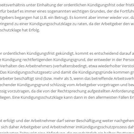
eitsverhältnis unter Einhaltung der ordentlichen Kündigungsfrist oder fristl
erfür bedarf es immer eines sogenannten wichtigen Grundes, der die Fortfü
itgebers begangen hat (z.B. ein Betrug). Es kommt aber immer wieder vor, d
e dringend zu einer Kündigungsschutzklage zu raten, da der Arbeitgeber den 
schutzklage hat Erfolg.
r ordentlichen Kündigungsfrist gekündigt, kommt es entscheidend darauf 
n die Kündigung rechtfertigenden Kündigungsgrund, der entweder in der Per
 Verhalten des Arbeitnehmers (verhaltensbedingt, etwa wiederholter Verst
nn. Das Kündigungsschutzgesetz und damit die Kündigungsgründe kommen gr
rbeiter beschäftigt sind (bzw. mehr als 5, wenn das betreffende Arbeitsver
ender Kündigungsgrund schlüssig vom Arbeitgeber vorgetragen und bewiese
sig vorzutragen, da die von der Rechtsprechung aufgestellten Anforderun
liegen. Eine Kündigungsschutzklage kann dann in den allermeisten Fällen Er
ht erfolgt und der Arbeitnehmer darf seiner Beschäftigung weiter nachgehen. 
gen sich daher Arbeitgeber und Arbeitnehmer imKündigungsschutzprozess dah
einbarten Zeitpunkt eine Abfindung, die grundsätzlich ein halbes Bruttomon