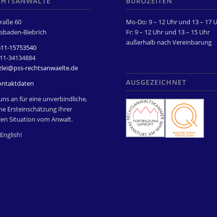
CHTSANWÄLTE
BÜROZEITEN
raße 60
Mo-Do: 9 – 12 Uhr und 13 – 17 
sbaden-Biebrich
Fr: 9 – 12 Uhr und 13 – 15 Uhr
außerhalb nach Vereinbarung
611-15753540
611-34134884
zlei@pss-rechtsanwaelte.de
AUSGEZEICHNET
ontaktdaten
uns an für eine unverbindliche,
he Ersteinschätzung Ihrer
len Situation vom Anwalt.
English!