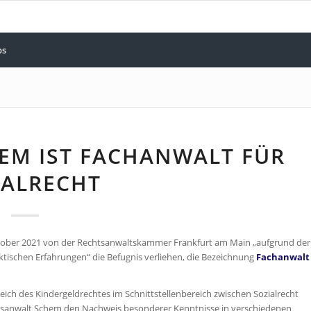
bs
EM IST FACHANWALT FÜR
IALRECHT
tober 2021 von der Rechtsanwaltskammer Frankfurt am Main „aufgrund der
ischen Erfahrungen“ die Befugnis verliehen, die Bezeichnung
Fachanwalt
eich des Kindergeldrechtes im Schnittstellenbereich zwischen Sozialrecht
chtsanwalt Schem den Nachweis besonderer Kenntnisse in verschiedenen