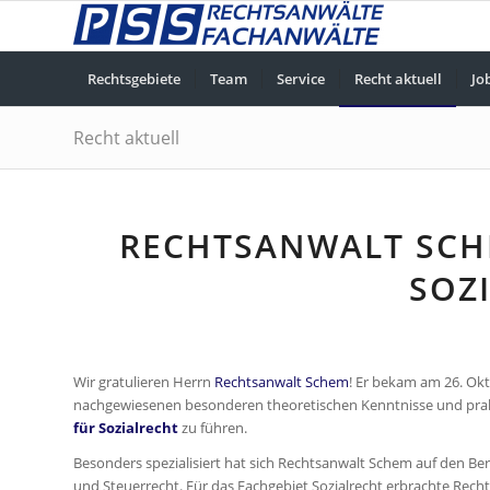
Rechtsgebiete
Team
Service
Recht aktuell
Jo
Recht aktuell
RECHTSANWALT SCH
SOZ
Wir gratulieren Herrn
Rechtsanwalt Schem
! Er bekam am 26. Ok
nachgewiesenen besonderen theoretischen Kenntnisse und prakt
für Sozialrecht
zu führen.
Besonders spezialisiert hat sich Rechtsanwalt Schem auf den Ber
und Steuerrecht. Für das Fachgebiet Sozialrecht erbrachte Re