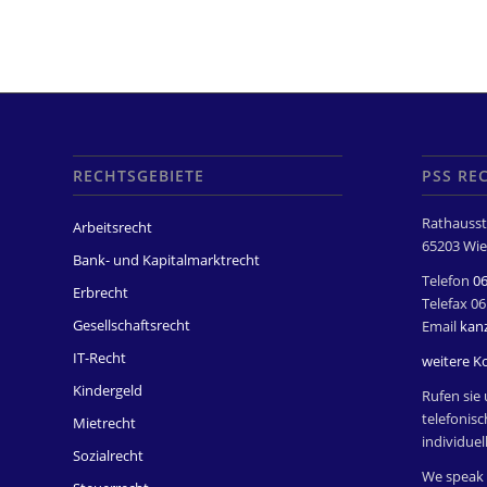
RECHTSGEBIETE
PSS RE
Rathausst
Arbeitsrecht
65203 Wie
Bank- und Kapitalmarktrecht
Telefon
0
Erbrecht
Telefax 0
Gesellschaftsrecht
Email
kan
IT-Recht
weitere K
Kindergeld
Rufen sie 
telefonisc
Mietrecht
individuel
Sozialrecht
We speak 