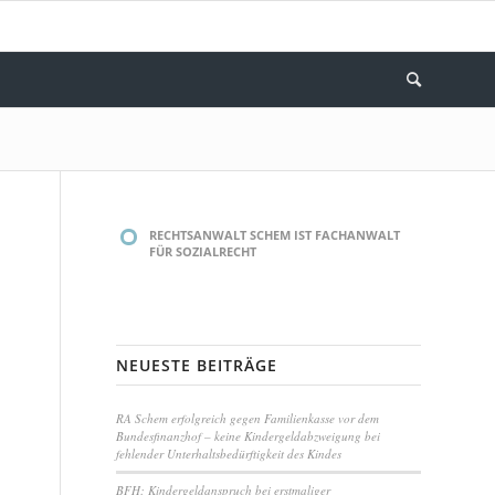
RECHTSANWALT SCHEM IST FACHANWALT
FÜR SOZIALRECHT
NEUESTE BEITRÄGE
RA Schem erfolgreich gegen Familienkasse vor dem
Bundesfinanzhof – keine Kindergeldabzweigung bei
fehlender Unterhaltsbedürftigkeit des Kindes
BFH: Kindergeldanspruch bei erstmaliger