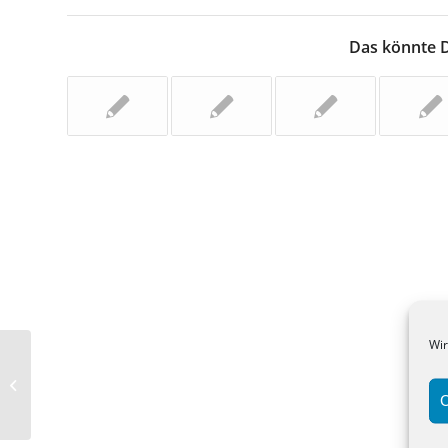
Das könnte D
Wir
Hat ein geschiedener Elternteil im
Ausland Anspruch auf Kindergeld?
C