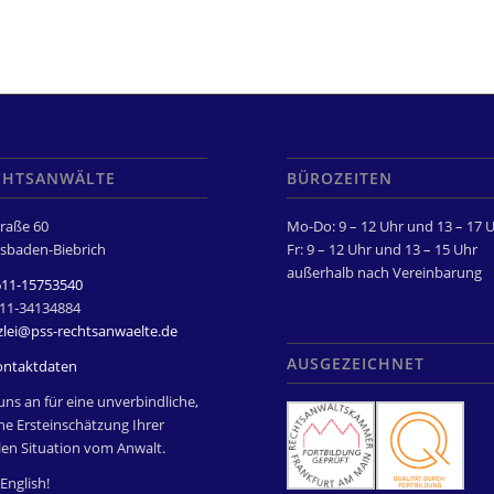
CHTSANWÄLTE
BÜROZEITEN
raße 60
Mo-Do: 9 – 12 Uhr und 13 – 17 
sbaden-Biebrich
Fr: 9 – 12 Uhr und 13 – 15 Uhr
außerhalb nach Vereinbarung
611-15753540
611-34134884
zlei@pss-rechtsanwaelte.de
AUSGEZEICHNET
ontaktdaten
uns an für eine unverbindliche,
he Ersteinschätzung Ihrer
len Situation vom Anwalt.
English!