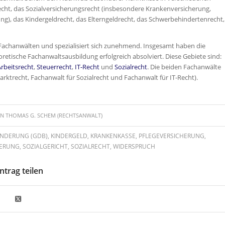
recht, das Sozialversicherungsrecht (insbesondere Krankenversicherung,
ng), das Kindergeldrecht, das Elterngeldrecht, das Schwerbehindertenrecht,
Fachanwälten und spezialisiert sich zunehmend. Insgesamt haben die
retische Fachanwaltsausbildung erfolgreich absolviert. Diese Gebiete sind:
Arbeitsrecht
,
Steuerrecht
,
IT-Recht
und
Sozialrecht
. Die beiden Fachanwälte
arktrecht, Fachanwalt für Sozialrecht und Fachanwalt für IT-Recht).
ON
THOMAS G. SCHEM (RECHTSANWALT)
INDERUNG (GDB)
,
KINDERGELD
,
KRANKENKASSE
,
PFLEGEVERSICHERUNG
,
ERUNG
,
SOZIALGERICHT
,
SOZIALRECHT
,
WIDERSPRUCH
ntrag teilen