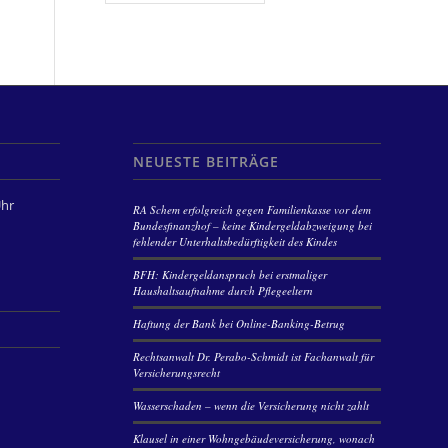
NEUESTE BEITRÄGE
Uhr
RA Schem erfolgreich gegen Familienkasse vor dem
Bundesfinanzhof – keine Kindergeldabzweigung bei
fehlender Unterhaltsbedürftigkeit des Kindes
BFH: Kindergeldanspruch bei erstmaliger
Haushaltsaufnahme durch Pflegeeltern
Haftung der Bank bei Online-Banking-Betrug
Rechtsanwalt Dr. Perabo-Schmidt ist Fachanwalt für
Versicherungsrecht
Wasserschaden – wenn die Versicherung nicht zahlt
Klausel in einer Wohngebäudeversicherung, wonach