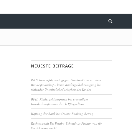
NEUESTE BEITRÄGE
RA Schem erfolgreich gegen Familienkasse vor dem
Bundesfinanzhof – keine Kindergeldabzweigung bei
fehlender Unterhaltsbedürftigkeit des Kindes
BFH: Kindergeldanspruch bei erstmaliger
Haushaltsaufnahme durch Pflegeeltern
Haftung der Bank bei Online-Banking-Betrug
Rechtsanwalt Dr. Perabo-Schmidt ist Fachanwalt für
Versicherungsrecht