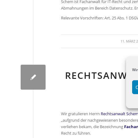
Schem ist Fachanwalt für IT-Recht und zert
Abmahnungen im Bereich Datenschutz. Er s
Relevante Vorschriften: Art. 25 Abs. 1 DSGVO
/
11. MÄRZ 
Wir
RECHTSANWAL
C
Wir gratulieren Herrn
Rechtsanwalt Sche
„aufgrund der nachgewiesenen besonderen
verliehen bekam, die Bezeichnung
Fachan
Recht zu führen.