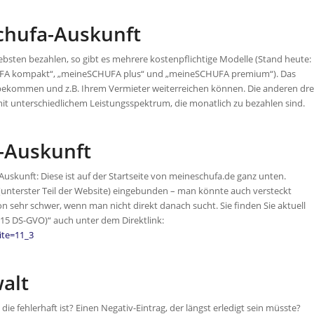
Schufa-Auskunft
iebsten bezahlen, so gibt es mehrere kostenpflichtige Modelle (Stand heute:
FA kompakt“, „meineSCHUFA plus“ und „meineSCHUFA premium“). Das
t bekommen und z.B. Ihrem Vermieter weiterreichen können. Die anderen dre
mit unterschiedlichem Leistungsspektrum, die monatlich zu bezahlen sind.
-Auskunft
Auskunft: Diese ist auf der Startseite von meineschufa.de ganz unten.
(unterster Teil der Website) eingebunden – man könnte auch versteckt
n sehr schwer, wenn man nicht direkt danach sucht. Sie finden Sie aktuell
15 DS-GVO)“ auch unter dem Direktlink:
ite=11_3
alt
ie fehlerhaft ist? Einen Negativ-Eintrag, der längst erledigt sein müsste?