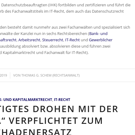
 Datenschutzbeauftragten (IHK) fortbilden und zertifizieren und führt die
erb des Fachanwaltstitels im IT-Recht, dem auch das Datenschutzrecht
den besteht damit nunmehr aus zwei Fachanwälten und spezialisiert sich
wälte der Kanzlei nun in sechs Rechtsbereichen (
Bank- und
aftsrecht
,
Arbeitsrecht
,
Steuerrecht
,
IT-Recht
und
Gewerblicher
sausbildung absolviert bzw. absolvieren diese und führen zwei
d Kapitalmarktrecht und Fachanwalt für IT-Recht).
 2019
VON
THOMAS G. SCHEM (RECHTSANWALT)
- UND KAPITALMARKTRECHT
,
IT-RECHT
IGTES DROHEN MIT DER
“ VERPFLICHTET ZUM
CHADENERSATZ