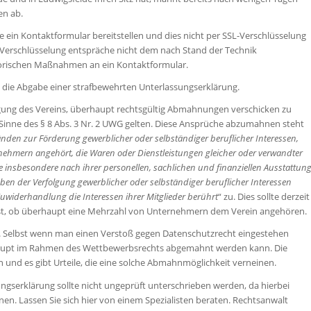
en ab.
ein Kontaktformular bereitstellen und dies nicht per SSL-Verschlüsselung
nde Verschlüsselung entspräche nicht dem nach Stand der Technik
torischen Maßnahmen an ein Kontaktformular.
 die Abgabe einer strafbewehrten Unterlassungserklärung.
tigung des Vereins, überhaupt rechtsgültig Abmahnungen verschicken zu
 Sinne des § 8 Abs. 3 Nr. 2 UWG gelten. Diese Ansprüche abzumahnen steht
nden zur Förderung gewerblicher oder selbständiger beruflicher Interessen,
rnehmern angehört, die Waren oder Dienstleistungen gleicher oder verwandter
e insbesondere nach ihrer personellen, sachlichen und finanziellen Ausstattun
en der Verfolgung gewerblicher oder selbständiger beruflicher Interessen
widerhandlung die Interessen ihrer Mitglieder berührt
“ zu. Dies sollte derzeit
h ist, ob überhaupt eine Mehrzahl von Unternehmern dem Verein angehören.
ch. Selbst wenn man einen Verstoß gegen Datenschutzrecht eingestehen
erhaupt im Rahmen des Wettbewerbsrechts abgemahnt werden kann. Die
 und es gibt Urteile, die eine solche Abmahnmöglichkeit verneinen.
ngserklärung sollte nicht ungeprüft unterschrieben werden, da hierbei
nen. Lassen Sie sich hier von einem Spezialisten beraten. Rechtsanwalt