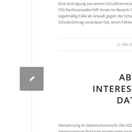
Eine Eintragung aus einem Schuldnerverz
PSS Rechtsanwälte hilft Ihnen im Bereich
regelmäßig Fälle als Anwalt gegen die Sch
Schufa-Eintrag veranlasst hat, einen Fehle
/
27. MAI 2
A
INTERE
DA
Abmahnung im Datenschutzrecht: Die IGD I
Vereinsregister Potsdam eingetragen wurd