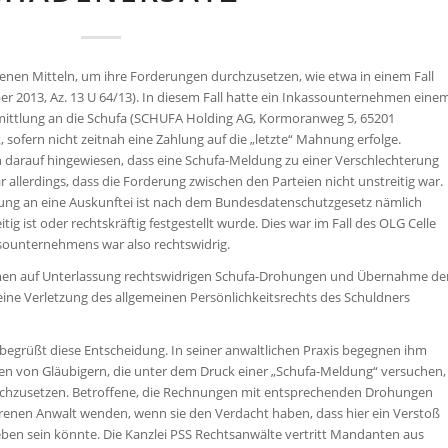
llenen Mitteln, um ihre Forderungen durchzusetzen, wie etwa in einem Fall
r 2013, Az. 13 U 64/13). In diesem Fall hatte ein Inkassounternehmen eine
ittlung an die Schufa (SCHUFA Holding AG, Kormoranweg 5, 65201
 sofern nicht zeitnah eine Zahlung auf die „letzte“ Mahnung erfolge.
arauf hingewiesen, dass eine Schufa-Meldung zu einer Verschlechterung
 allerdings, dass die Forderung zwischen den Parteien nicht unstreitig war.
ung an eine Auskunftei ist nach dem Bundesdatenschutzgesetz nämlich
g ist oder rechtskräftig festgestellt wurde. Dies war im Fall des OLG Celle
ssounternehmens war also rechtswidrig.
en auf Unterlassung rechtswidrigen Schufa-Drohungen und Übernahme de
eine Verletzung des allgemeinen Persönlichkeitsrechts des Schuldners
egrüßt diese Entscheidung. In seiner anwaltlichen Praxis begegnen ihm
von Gläubigern, die unter dem Druck einer „Schufa-Meldung“ versuchen,
rchzusetzen. Betroffene, die Rechnungen mit entsprechenden Drohungen
ahrenen Anwalt wenden, wenn sie den Verdacht haben, dass hier ein Verstoß
en sein könnte. Die Kanzlei PSS Rechtsanwälte vertritt Mandanten aus