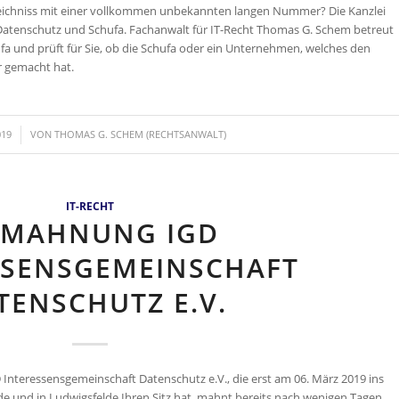
eichniss mit einer vollkommen unbekannten langen Nummer? Die Kanzlei
 Datenschutz und Schufa. Fachanwalt für IT-Recht Thomas G. Schem betreut
ufa und prüft für Sie, ob die Schufa oder ein Unternehmen, welches den
r gemacht hat.
019
VON
THOMAS G. SCHEM (RECHTSANWALT)
IT-RECHT
BMAHNUNG IGD
SSENSGEMEINSCHAFT
TENSCHUTZ E.V.
nteressensgemeinschaft Datenschutz e.V., die erst am 06. März 2019 ins
e und in Ludwigsfelde Ihren Sitz hat, mahnt bereits nach wenigen Tagen