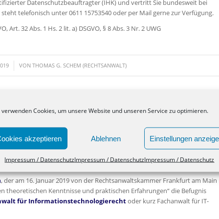
ifizierter Datenschutzbeauftragter (IHK) und vertritt Sie bundesweit bei
teht telefonisch unter 0611 15753540 oder per Mail gerne zur Verfügung.
, Art. 32 Abs. 1 Hs. 2 lit. a) DSGVO, § 8 Abs. 3 Nr. 2 UWG
2019
VON
THOMAS G. SCHEM (RECHTSANWALT)
DIE KANZLEI
,
IT-RECHT
 verwenden Cookies, um unsere Website und unseren Service zu optimieren.
T SCHEM IST FACHANWALT
FÜR IT-RECHT
ookies akzeptieren
Ablehnen
Einstellungen anzeig
Impressum / Datenschutz
Impressum / Datenschutz
Impressum / Datenschutz
m
, der am 16. Januar 2019 von der Rechtsanwaltskammer Frankfurt am Main
 theoretischen Kenntnisse und praktischen Erfahrungen“ die Befugnis
walt für Informationstechnologierecht
oder kurz Fachanwalt für IT-