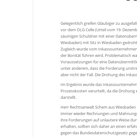
Gelegentlich greifen Gläubiger zu ausgefa
vor dem OLG Celle (Urteil vom 19. Dezembe
säumigen Schuldner mit einer Datenüberm
Wiesbaden) mit Sitz in Wiesbaden gedroht,
Zugleich wurde vom Inkassounternehmen d
der Bonität führen wird. Problematisch war
Voraussetzungen für eine Datenübermittl
unter anderem, dass die Forderung unstreiti
aber nicht der Fall. Die Drohung des Inka
Im Ergebnis wurde das Inkassounternehm
Prozesskosten verurteilt, da die Drohung 
darstellt.
Herr Rechtsanwalt Schem aus Wiesbaden b
immer wieder Rechnungen und Mahnungen 
ihre Forderungen auf unlautere Weise du
erhalten, sollten sich daher an einen erf
gegen das Bundesdatenschutzgesetz gegeb