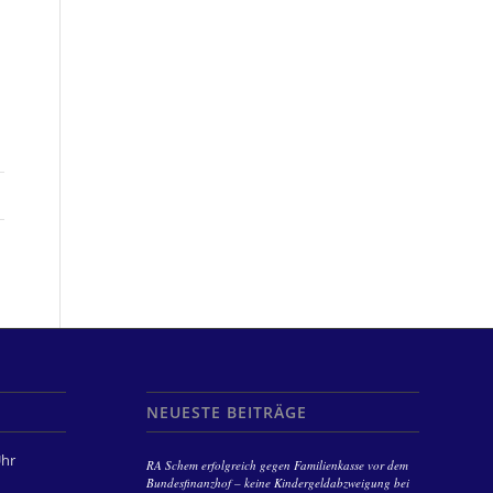
NEUESTE BEITRÄGE
Uhr
RA Schem erfolgreich gegen Familienkasse vor dem
Bundesfinanzhof – keine Kindergeldabzweigung bei