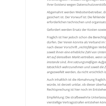
Ihrer Existenz wegen Datenschutzverstöß
Abgemahnt werden Websitenbetreiber, die 
gesichert ist. Der Vorwurf ist: Die fehle
erforderlichen technischen und organisa
Gefordert werden Ersatz der Kosten sowie
Fraglich ist hier jedoch schon die Berech
dürfen. Der Verein könnte als Verband im
nach dieser Vorschrift „
rechtsfähigen Verbä
soweit ihnen eine erhebliche Zahl von Unte
Art auf demselben Markt vertreiben, wenn si
imstande sind, ihre satzungsmäßigen Aufgab
tatsächlich wahrzunehmen und soweit die Zu
angezweifelt werden, da nicht ersichtlic
Auch inhaltlich ist die Abmahnung fragli
würde, ist derzeit unklar, ob dieser üb
Rechtsprechung ist hier noch im Entstehen
Empfehlung: Die strafbewehrte Unterlassu
vierstellige Vertragsstrafen entstehen kön