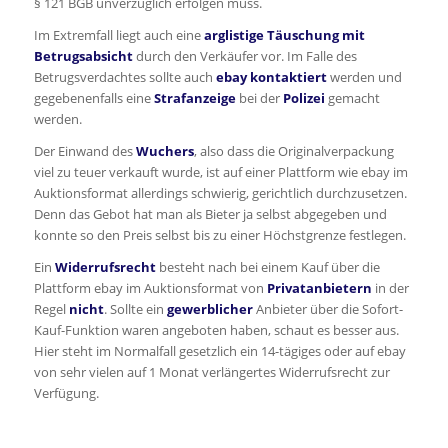
§ 121 BGB unverzüglich erfolgen muss.
Im Extremfall liegt auch eine
arglistige Täuschung mit
Betrugsabsicht
durch den Verkäufer vor. Im Falle des
Betrugsverdachtes sollte auch
ebay kontaktiert
werden und
gegebenenfalls eine
Strafanzeige
bei der
Polizei
gemacht
werden.
Der Einwand des
Wuchers
, also dass die Originalverpackung
viel zu teuer verkauft wurde, ist auf einer Plattform wie ebay im
Auktionsformat allerdings schwierig, gerichtlich durchzusetzen.
Denn das Gebot hat man als Bieter ja selbst abgegeben und
konnte so den Preis selbst bis zu einer Höchstgrenze festlegen.
Ein
Widerrufsrecht
besteht nach bei einem Kauf über die
Plattform ebay im Auktionsformat von
Privatanbietern
in der
Regel
nicht
. Sollte ein
gewerblicher
Anbieter über die Sofort-
Kauf-Funktion waren angeboten haben, schaut es besser aus.
Hier steht im Normalfall gesetzlich ein 14-tägiges oder auf ebay
von sehr vielen auf 1 Monat verlängertes Widerrufsrecht zur
Verfügung.