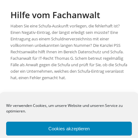
Hilfe vom Fachanwalt
Haben Sie eine Schufa-Auskunft vorliegen, die fehlerhaft ist?
Einen Negativ-Eintrag, der längst erledigt sein müsste? Eine
Eintragung aus einem Schuldnerverzeichniss mit einer
vollkommen unbekannten langen Nummer? Die Kanzlei PSS
Rechtsanwälte hilft Ihnen im Bereich Datenschutz und Schufa.
Fachanwalt für IT-Recht Thomas G. Schem betreut regelmäßig
Fälle als Anwalt gegen die Schufa und prüft für Sie, ob die Schufa
oder ein Unternehmen, welches den Schufa-Eintrag veranlasst
hat, einen Fehler gemacht hat.
/
27. MAI 2019
VON
THOMAS G. SCHEM (RECHTSANWALT)
Wir verwenden Cookies, um unsere Website und unseren Service zu
optimieren.
IT-RECHT
Cookies akzeptieren
ABMAHNUNG IGD