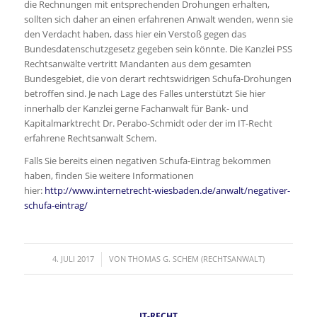
die Rechnungen mit entsprechenden Drohungen erhalten,
sollten sich daher an einen erfahrenen Anwalt wenden, wenn sie
den Verdacht haben, dass hier ein Verstoß gegen das
Bundesdatenschutzgesetz gegeben sein könnte. Die Kanzlei PSS
Rechtsanwälte vertritt Mandanten aus dem gesamten
Bundesgebiet, die von derart rechtswidrigen Schufa-Drohungen
betroffen sind. Je nach Lage des Falles unterstützt Sie hier
innerhalb der Kanzlei gerne Fachanwalt für Bank- und
Kapitalmarktrecht Dr. Perabo-Schmidt oder der im IT-Recht
erfahrene Rechtsanwalt Schem.
Falls Sie bereits einen negativen Schufa-Eintrag bekommen
haben, finden Sie weitere Informationen
hier:
http://www.internetrecht-wiesbaden.de/anwalt/negativer-
schufa-eintrag/
/
4. JULI 2017
VON
THOMAS G. SCHEM (RECHTSANWALT)
IT-RECHT