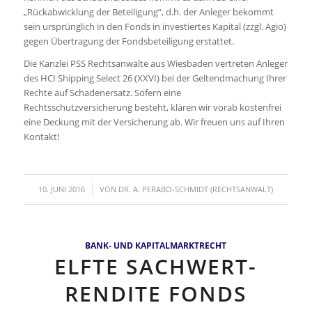
„Rückabwicklung der Beteiligung“, d.h. der Anleger bekommt
sein ursprünglich in den Fonds in investiertes Kapital (zzgl. Agio)
gegen Übertragung der Fondsbeteiligung erstattet.
Die Kanzlei PSS Rechtsanwälte aus Wiesbaden vertreten Anleger
des HCI Shipping Select 26 (XXVI) bei der Geltendmachung Ihrer
Rechte auf Schadenersatz. Sofern eine
Rechtsschutzversicherung besteht, klären wir vorab kostenfrei
eine Deckung mit der Versicherung ab. Wir freuen uns auf Ihren
Kontakt!
/
10. JUNI 2016
VON
DR. A. PERABO-SCHMIDT (RECHTSANWALT)
BANK- UND KAPITALMARKTRECHT
ELFTE SACHWERT-
RENDITE FONDS