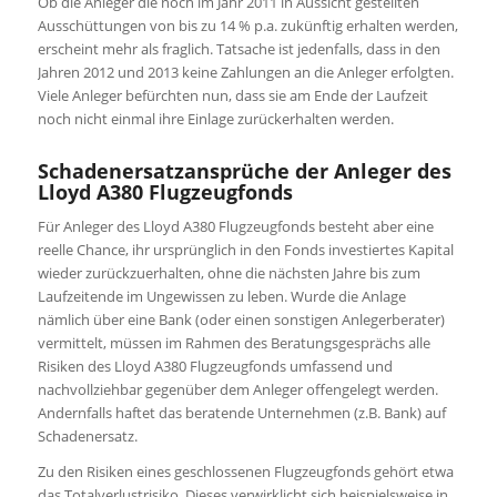
Ob die Anleger die noch im Jahr 2011 in Aussicht gestellten
Ausschüttungen von bis zu 14 % p.a. zukünftig erhalten werden,
erscheint mehr als fraglich. Tatsache ist jedenfalls, dass in den
Jahren 2012 und 2013 keine Zahlungen an die Anleger erfolgten.
Viele Anleger befürchten nun, dass sie am Ende der Laufzeit
noch nicht einmal ihre Einlage zurückerhalten werden.
Schadenersatzansprüche der Anleger des
Lloyd A380 Flugzeugfonds
Für Anleger des Lloyd A380 Flugzeugfonds besteht aber eine
reelle Chance, ihr ursprünglich in den Fonds investiertes Kapital
wieder zurückzuerhalten, ohne die nächsten Jahre bis zum
Laufzeitende im Ungewissen zu leben. Wurde die Anlage
nämlich über eine Bank (oder einen sonstigen Anlegerberater)
vermittelt, müssen im Rahmen des Beratungsgesprächs alle
Risiken des Lloyd A380 Flugzeugfonds umfassend und
nachvollziehbar gegenüber dem Anleger offengelegt werden.
Andernfalls haftet das beratende Unternehmen (z.B. Bank) auf
Schadenersatz.
Zu den Risiken eines geschlossenen Flugzeugfonds gehört etwa
das Totalverlustrisiko. Dieses verwirklicht sich beispielsweise in