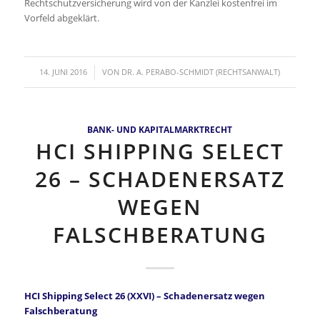
Rechtschutzversicherung wird von der Kanzlei kostenfrei im
Vorfeld abgeklärt.
/
14. JUNI 2016
VON
DR. A. PERABO-SCHMIDT (RECHTSANWALT)
BANK- UND KAPITALMARKTRECHT
HCI SHIPPING SELECT
26 – SCHADENERSATZ
WEGEN
FALSCHBERATUNG
HCI Shipping Select 26 (XXVI) – Schadenersatz wegen
Falschberatung