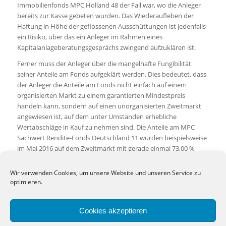
Immobilienfonds MPC Holland 48 der Fall war, wo die Anleger
bereits zur Kasse gebeten wurden. Das Wiederaufleben der
Haftung in Höhe der geflossenen Ausschüttungen ist jedenfalls
ein Risiko, über das ein Anleger im Rahmen eines
Kapitalanlageberatungsgesprächs zwingend aufzuklären ist.
Ferner muss der Anleger über die mangelhafte Fungibilität
seiner Anteile am Fonds aufgeklärt werden. Dies bedeutet, dass
der Anleger die Anteile am Fonds nicht einfach auf einem
organisierten Markt zu einem garantierten Mindestpreis
handeln kann, sondern auf einen unorganisierten Zweitmarkt
angewiesen ist, auf dem unter Umständen erhebliche
Wertabschläge in Kauf zu nehmen sind. Die Anteile am MPC
Sachwert Rendite-Fonds Deutschland 11 wurden beispielsweise
im Mai 2016 auf dem Zweitmarkt mit gerade einmal 73,00 %
gehandelt (Quelle: Zweitmarkt.de).
Wir verwenden Cookies, um unsere Website und unseren Service zu
Schließlich müssen speziell Banken als Kapitalanalgeberater
optimieren.
darüber aufklären, dass sie für die Vermittlung der Anteile am
Fonds Provisionen oder Rückvergütungen erhalten. Nur so wird
der Anleger in die Lage versetzt, zu beurteilen, ob eine Bank ein
Cookies akzeptieren
bestimmtes Anlageprodukt nur deswegen empfiehlt, weil sie