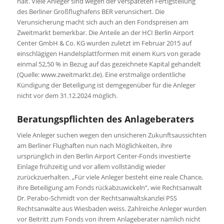
hält. Viele Anleger sind wegen der verspäteten Fertigstellung
des Berliner Großflughafens BER verunsichert. Die
Verunsicherung macht sich auch an den Fondspreisen am
Zweitmarkt bemerkbar. Die Anteile an der HCI Berlin Airport
Center GmbH & Co. KG wurden zuletzt im Februar 2015 auf
einschlägigen Handelsplattformen mit einem Kurs von gerade
einmal 52,50 % in Bezug auf das gezeichnete Kapital gehandelt
(Quelle: www.zweitmarkt.de). Eine erstmalige ordentliche
Kündigung der Beteiligung ist demgegenüber für die Anleger
nicht vor dem 31.12.2024 möglich.
Beratungspflichten des Anlageberaters
Viele Anleger suchen wegen den unsicheren Zukunftsaussichten
am Berliner Flughaften nun nach Möglichkeiten, ihre
ursprünglich in den Berlin Airport Center-Fonds investierte
Einlage frühzeitig und vor allem vollständig wieder
zurückzuerhalten. „Für viele Anleger besteht eine reale Chance,
ihre Beteiligung am Fonds rückabzuwickeln“, wie Rechtsanwalt
Dr. Perabo-Schmidt von der Rechtsanwaltskanzlei PSS
Rechtsanwälte aus Wiesbaden weiss. Zahlreiche Anleger wurden
vor Beitritt zum Fonds von ihrem Anlageberater nämlich nicht