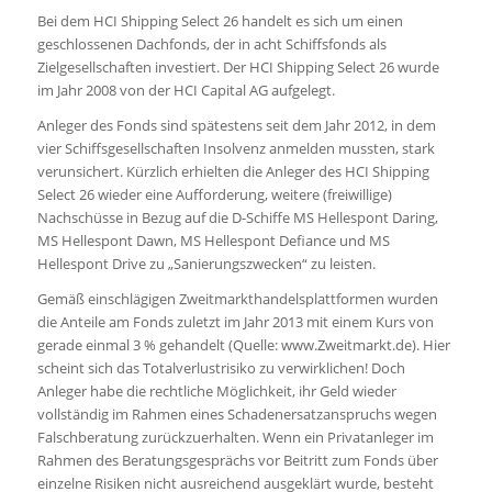
Bei dem HCI Shipping Select 26 handelt es sich um einen
geschlossenen Dachfonds, der in acht Schiffsfonds als
Zielgesellschaften investiert. Der HCI Shipping Select 26 wurde
im Jahr 2008 von der HCI Capital AG aufgelegt.
Anleger des Fonds sind spätestens seit dem Jahr 2012, in dem
vier Schiffsgesellschaften Insolvenz anmelden mussten, stark
verunsichert. Kürzlich erhielten die Anleger des HCI Shipping
Select 26 wieder eine Aufforderung, weitere (freiwillige)
Nachschüsse in Bezug auf die D-Schiffe MS Hellespont Daring,
MS Hellespont Dawn, MS Hellespont Defiance und MS
Hellespont Drive zu „Sanierungszwecken“ zu leisten.
Gemäß einschlägigen Zweitmarkthandelsplattformen wurden
die Anteile am Fonds zuletzt im Jahr 2013 mit einem Kurs von
gerade einmal 3 % gehandelt (Quelle: www.Zweitmarkt.de). Hier
scheint sich das Totalverlustrisiko zu verwirklichen! Doch
Anleger habe die rechtliche Möglichkeit, ihr Geld wieder
vollständig im Rahmen eines Schadenersatzanspruchs wegen
Falschberatung zurückzuerhalten. Wenn ein Privatanleger im
Rahmen des Beratungsgesprächs vor Beitritt zum Fonds über
einzelne Risiken nicht ausreichend ausgeklärt wurde, besteht