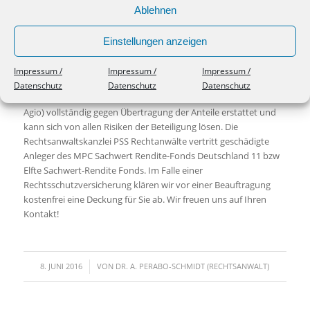
damit hohe Provisionen erwirtschaftet.
Ablehnen
Sollte im Rahmen des betreffenden
Kapitalanlageberatungsgesprächs zum Fondsbeitritts eines der
Einstellungen anzeigen
vorgenannten Risiken nicht oder nicht ausreichend dargestellt
worden sein, bestehen Chancen auf Rückabwicklung der
Impressum /
Impressum /
Impressum /
Beteiligung im Rahmen des Schadenersatzes. Der Anleger erhält
Datenschutz
Datenschutz
Datenschutz
also sein ursprünglich in den Fonds investiertes Kapital (zzgl.
Agio) vollständig gegen Übertragung der Anteile erstattet und
kann sich von allen Risiken der Beteiligung lösen. Die
Rechtsanwaltskanzlei PSS Rechtanwälte vertritt geschädigte
Anleger des MPC Sachwert Rendite-Fonds Deutschland 11 bzw
Elfte Sachwert-Rendite Fonds. Im Falle einer
Rechtsschutzversicherung klären wir vor einer Beauftragung
kostenfrei eine Deckung für Sie ab. Wir freuen uns auf Ihren
Kontakt!
/
8. JUNI 2016
VON
DR. A. PERABO-SCHMIDT (RECHTSANWALT)