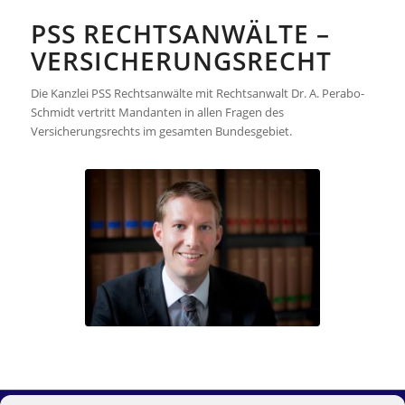
PSS RECHTSANWÄLTE –
VERSICHERUNGSRECHT
Die Kanzlei PSS Rechtsanwälte mit Rechtsanwalt Dr. A. Perabo-
Schmidt vertritt Mandanten in allen Fragen des
Versicherungsrechts im gesamten Bundesgebiet.
Rechtsanwalt Dr. A.
Perabo-Schmidt