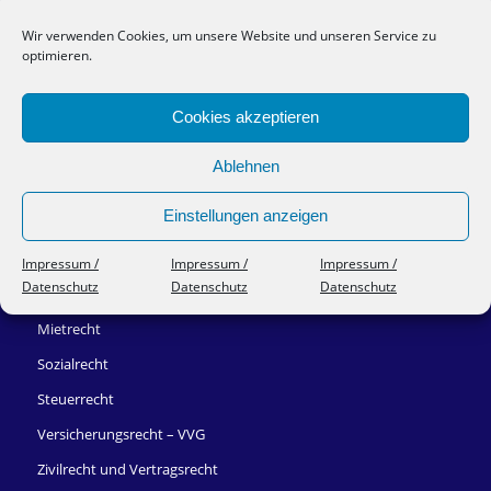
Wir verwenden Cookies, um unsere Website und unseren Service zu
optimieren.
RECHTSGEBIETE
Cookies akzeptieren
Arbeitsrecht
Bank- und Kapitalmarktrecht
Ablehnen
Erbrecht
Einstellungen anzeigen
Gesellschaftsrecht
IT-Recht
Impressum /
Impressum /
Impressum /
Datenschutz
Datenschutz
Datenschutz
Kindergeld
Mietrecht
Sozialrecht
Steuerrecht
Versicherungsrecht – VVG
Zivilrecht und Vertragsrecht