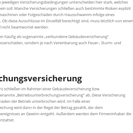
jeweiligen Versicherungsbedingungen unterscheiden hier stark, welches
ein soll. Manche Versicherungen schließen auch bestimmte Risiken explizit
hmaschinen oder Folgeschäden durch Hausschwamm infolge eines
Ob diese Ausschlüsse im Einzelfall berechtigt sind, muss letztlich von eine
 nicht beantwortet werden.
n häufig als sogenannte „verbundene Gebäudeversicherung“
sserschäden, sondern je nach Vereinbarung auch Feuer-, Sturm- und
chungsversicherung
n) schließen im Rahmen einer Gebäudeversicherung bzw.
genannte „Betriebsunterbrechungsversicherung“ ab. Diese Versicherung
aden der Betrieb unterbrochen wird. Im Falle einer
chung wird dann in der Regel der Betrag gezahlt, der dem
nereignisses an Gewinn entgeht. Außerdem werden dem Firmeninhaber die
stattet.