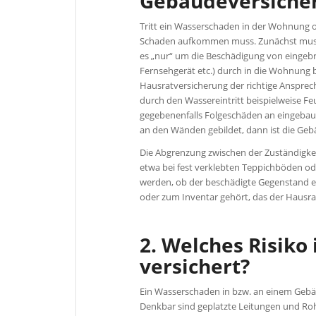
Gebäudeversiche
Tritt ein Wasserschaden in der Wohnung od
Schaden aufkommen muss. Zunächst muss d
es „nur“ um die Beschädigung von eingebr
Fernsehgerät etc.) durch in die Wohnung 
Hausratversicherung der richtige Ansprec
durch den Wassereintritt beispielweise F
gegebenenfalls Folgeschäden an eingebaut
an den Wänden gebildet, dann ist die Geb
Die Abgrenzung zwischen der Zuständigkei
etwa bei fest verklebten Teppichböden o
werden, ob der beschädigte Gegenstand ei
oder zum Inventar gehört, das der Hausra
2. Welches Risiko
versichert?
Ein Wasserschaden in bzw. an einem Geb
Denkbar sind geplatzte Leitungen und R