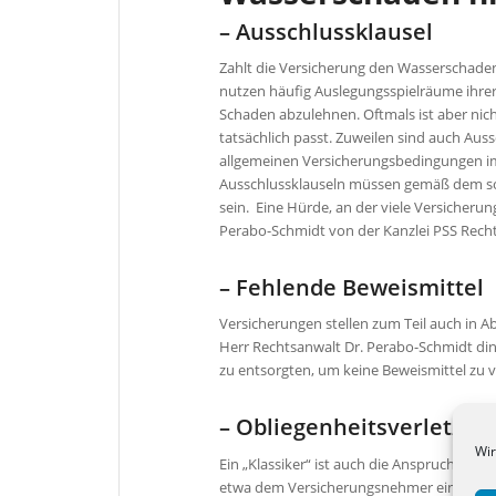
– Ausschlussklausel
Zahlt die Versicherung den Wasserschaden 
nutzen häufig Auslegungsspielräume ihrer
Schaden abzulehnen. Oftmals ist aber nicht
tatsächlich passt. Zuweilen sind auch Au
allgemeinen Versicherungsbedingungen im
Ausschlussklauseln müssen gemäß dem sog
sein. Eine Hürde, an der viele Versicheru
Perabo-Schmidt von der Kanzlei PSS Rech
– Fehlende Beweismittel
Versicherungen stellen zum Teil auch in A
Herr Rechtsanwalt Dr. Perabo-Schmidt din
zu entsorgten, um keine Beweismittel zu v
– Obliegenheitsverletzu
Wir
Ein „Klassiker“ ist auch die Anspruchsk
etwa dem Versicherungsnehmer eine grob 