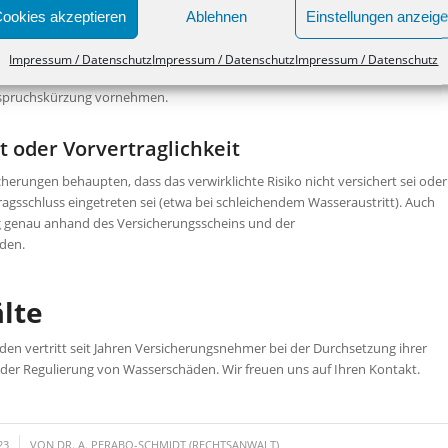
weise das Unterlassen von gebotenen Sicherungsmaßnahmen vor (bspw.
ookies akzeptieren
Ablehnen
Einstellungen anzeig
chinenbetrieb während Ortsabwesenheit usw.). Wichtig ist hier, dass die
hadenverursachung zur Leistungskürzung berechtigt ist, nicht jedoch bei
Impressum / Datenschutz
Impressum / Datenschutz
Impressum / Datenschutz
, dass Versicherungen vorschnell eine grobe Fahrlässigkeit unterstellen und
Anspruchskürzung vornehmen.
t oder Vorvertraglichkeit
cherungen behaupten, dass das verwirklichte Risiko nicht versichert sei oder
agsschluss eingetreten sei (etwa bei schleichendem Wasseraustritt). Auch
g genau anhand des Versicherungsscheins und der
den.
lte
den vertritt seit Jahren Versicherungsnehmer bei der Durchsetzung ihrer
er Regulierung von Wasserschäden. Wir freuen uns auf Ihren Kontakt.
23
VON
DR. A. PERABO-SCHMIDT (RECHTSANWALT)