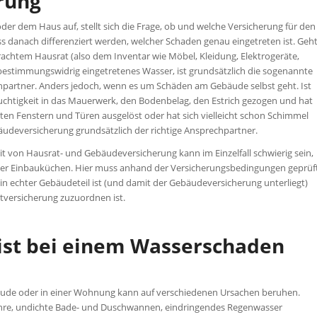
rung
er dem Haus auf, stellt sich die Frage, ob und welche Versicherung für den
anach differenziert werden, welcher Schaden genau eingetreten ist. Geh
achtem Hausrat (also dem Inventar wie Möbel, Kleidung, Elektrogeräte,
bestimmungswidrig eingetretenes Wasser, ist grundsätzlich die sogenannte
hpartner. Anders jedoch, wenn es um Schäden am Gebäude selbst geht. Ist
euchtigkeit in das Mauerwerk, den Bodenbelag, den Estrich gezogen und hat
en Fenstern und Türen ausgelöst oder hat sich vielleicht schon Schimmel
äudeversicherung grundsätzlich der richtige Ansprechpartner.
t von Hausrat- und Gebäudeversicherung kann im Einzelfall schwierig sein,
der Einbauküchen. Hier muss anhand der Versicherungsbedingungen geprüf
n echter Gebäudeteil ist (und damit der Gebäudeversicherung unterliegt)
tversicherung zuzuordnen ist.
 ist bei einem Wasserschaden
äude oder in einer Wohnung kann auf verschiedenen Ursachen beruhen.
ohre, undichte Bade- und Duschwannen, eindringendes Regenwasser