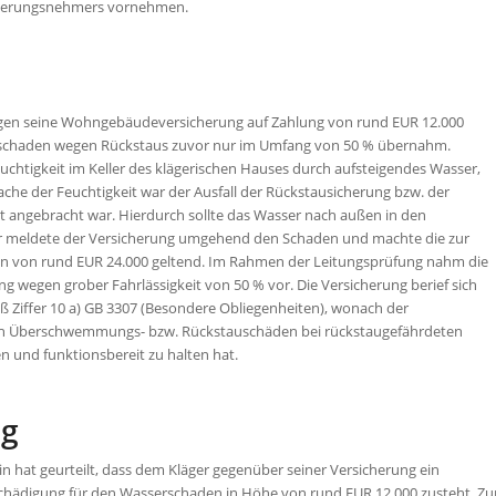
icherungsnehmers vornehmen.
egen seine Wohngebäudeversicherung auf Zahlung von rund EUR 12.000
erschaden wegen Rückstaus zuvor nur im Umfang von 50 % übernahm.
chtigkeit im Keller des klägerischen Hauses durch aufsteigendes Wasser,
ache der Feuchtigkeit war der Ausfall der Rückstausicherung bzw. der
 angebracht war. Hierdurch sollte das Wasser nach außen in den
r meldete der Versicherung umgehend den Schaden und machte die zur
en von rund EUR 24.000 geltend. Im Rahmen der Leitungsprüfung nahm die
 wegen grober Fahrlässigkeit von 50 % vor. Die Versicherung berief sich
ß Ziffer 10 a) GB 3307 (Besondere Obliegenheiten), wonach der
n Überschwemmungs- bzw. Rückstauschäden bei rückstaugefährdeten
und funktionsbereit zu halten hat.
ng
in hat geurteilt, dass dem Kläger gegenüber seiner Versicherung ein
schädigung für den Wasserschaden in Höhe von rund EUR 12.000 zusteht. Zu