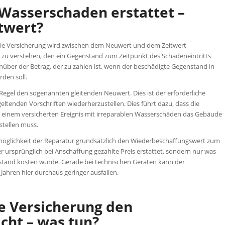
 Wasserschaden erstattet –
twert?
 die Versicherung wird zwischen dem Neuwert und dem Zeitwert
t zu verstehen, den ein Gegenstand zum Zeitpunkt des Schadeneintritts
nüber der Betrag, der zu zahlen ist, wenn der beschädigte Gegenstand in
den soll.
Regel den sogenannten gleitenden Neuwert. Dies ist der erforderliche
ltenden Vorschriften wiederherzustellen. Dies führt dazu, dass die
 einem versicherten Ereignis mit irreparablen Wasserschäden das Gebäude
stellen muss.
nmöglichkeit der Reparatur grundsätzlich den Wiederbeschaffungswert zum
der ursprünglich bei Anschaffung gezahlte Preis erstattet, sondern nur was
tand kosten würde. Gerade bei technischen Geräten kann der
ahren hier durchaus geringer ausfallen.
e Versicherung den
cht – was tun?