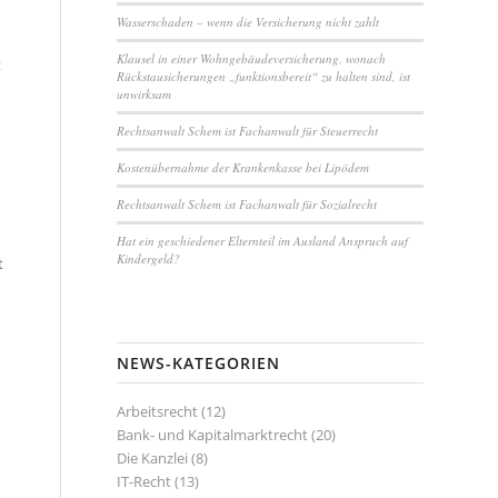
Wasserschaden – wenn die Versicherung nicht zahlt
Klausel in einer Wohngebäudeversicherung, wonach
t
Rückstausicherungen „funktionsbereit“ zu halten sind, ist
unwirksam
Rechtsanwalt Schem ist Fachanwalt für Steuerrecht
Kostenübernahme der Krankenkasse bei Lipödem
Rechtsanwalt Schem ist Fachanwalt für Sozialrecht
Hat ein geschiedener Elternteil im Ausland Anspruch auf
Kindergeld?
t
NEWS-KATEGORIEN
Arbeitsrecht
(12)
Bank- und Kapitalmarktrecht
(20)
Die Kanzlei
(8)
IT-Recht
(13)