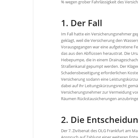
% wegen grober Fahrlässigkeit des Vers
1. Der Fall
Im Fall hatte ein Versicherungsnehmer g
geklagt, weil die Versicherung den Wass
Vorausgegangen war eine aufgetretene Feu
das aus den Abflüssen heraustrat. Die Urs
Hebepumpe, die in einem Drainageschacht
Straßenkanal gepumpt werden. Der Kläge
Schadensbeseitigung erforderlichen Kost
Versicherung sodann eine Leistungskürzung
dabei auf ihr Leitungskürzungsrecht gemä
Versicherungsnehmer zur Vermeidung vo
Räumen Rückstausicherungen anzubringen 
2. Die Entscheidu
Der 7. Zivilsenat des OLG Frankfurt am Ma
Anspruch auf Zahlung einer weiteren Ent