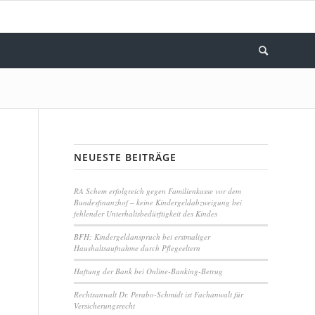
NEUESTE BEITRÄGE
RA Schem erfolgreich gegen Familienkasse vor dem
Bundesfinanzhof – keine Kindergeldabzweigung bei
fehlender Unterhaltsbedürftigkeit des Kindes
BFH: Kindergeldanspruch bei erstmaliger
Haushaltsaufnahme durch Pflegeeltern
Haftung der Bank bei Online-Banking-Betrug
Rechtsanwalt Dr. Perabo-Schmidt ist Fachanwalt für
Versicherungsrecht