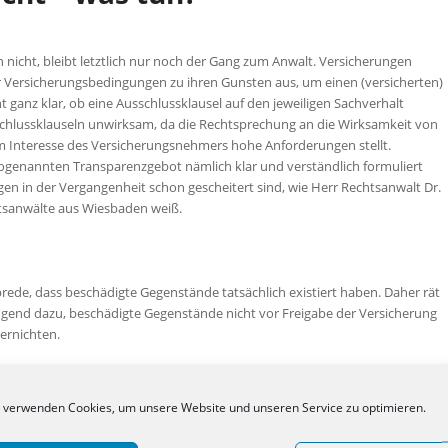
nicht, bleibt letztlich nur noch der Gang zum Anwalt. Versicherungen
 Versicherungsbedingungen zu ihren Gunsten aus, um einen (versicherten)
 ganz klar, ob eine Ausschlussklausel auf den jeweiligen Sachverhalt
sschlussklauseln unwirksam, da die Rechtsprechung an die Wirksamkeit von
 Interesse des Versicherungsnehmers hohe Anforderungen stellt.
enannten Transparenzgebot nämlich klar und verständlich formuliert
ngen in der Vergangenheit schon gescheitert sind, wie Herr Rechtsanwalt Dr.
tsanwälte aus Wiesbaden weiß.
brede, dass beschädigte Gegenstände tatsächlich existiert haben. Daher rät
gend dazu, beschädigte Gegenstände nicht vor Freigabe der Versicherung
ernichten.
ngen
 verwenden Cookies, um unsere Website und unseren Service zu optimieren.
ürzung wegen dem Vorwurf von sogenannten Obliegenheitsverletzungen, wen
fahrlässige Schadenverursachung vorgeworfen wird. Die Versicherung wirft