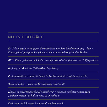
NEUESTE BEITRÄGE
RA Schem erfolgreich gegen Familienkasse vor dem Bundesfinanzhof – keine
Kindergeldabzweigung bei fehlender Unterhaltsbedürftigkeit des Kindes
BFH: Kindergeldanspruch bei erstmaliger Haushaltsaufnahme durch Pflegeeltern
Haftung der Bank bei Online-Banking-Betrug
Rechtsanwalt Dr. Perabo-Schmidt ist Fachanwalt für Versicherungsrecht
Wasserschaden – wenn die Versicherung nicht zahlt
Klausel in einer Wohngebäudeversicherung, wonach Rückstausicherungen
„funktionsbereit“ zu halten sind, ist unwirksam
Rechtsanwalt Schem ist Fachanwalt für Steuerrecht