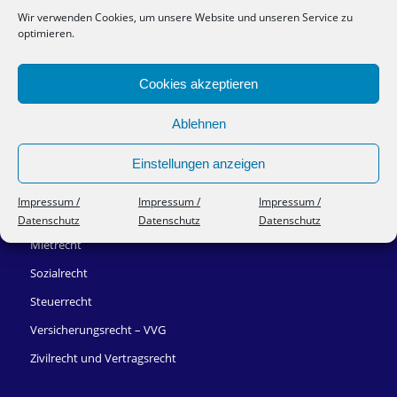
Wir verwenden Cookies, um unsere Website und unseren Service zu
RECHTSGEBIETE
optimieren.
Arbeitsrecht
Cookies akzeptieren
Bank- und Kapitalmarktrecht
Ablehnen
Erbrecht
Gesellschaftsrecht
Einstellungen anzeigen
IT-Recht
Impressum /
Impressum /
Impressum /
Kindergeld
Datenschutz
Datenschutz
Datenschutz
Mietrecht
Sozialrecht
Steuerrecht
Versicherungsrecht – VVG
Zivilrecht und Vertragsrecht