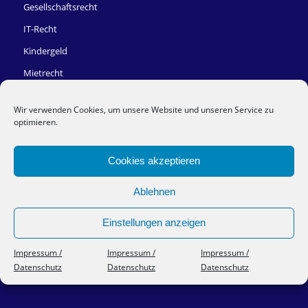
Gesellschaftsrecht
IT-Recht
Kindergeld
Mietrecht
Sozialrecht
Wir verwenden Cookies, um unsere Website und unseren Service zu
Steuerrecht
optimieren.
Versicherungsrecht – VVG
Cookies akzeptieren
Zivilrecht und Vertragsrecht
Ablehnen
Einstellungen anzeigen
Impressum /
Impressum /
Impressum /
Impressum/Datenschutz
Datenschutz
Datenschutz
Datenschutz