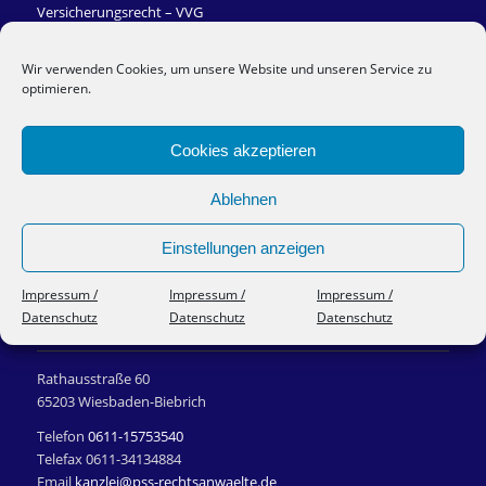
Versicherungsrecht – VVG
Zivilrecht und Vertragsrecht
Wir verwenden Cookies, um unsere Website und unseren Service zu
optimieren.
Cookies akzeptieren
Impressum/Datenschutz
Ablehnen
Einstellungen anzeigen
Impressum /
Impressum /
Impressum /
Datenschutz
Datenschutz
Datenschutz
PSS RECHTSANWÄLTE
Rathausstraße 60
65203 Wiesbaden-Biebrich
Telefon
0611-15753540
Telefax 0611-34134884
Email
kanzlei@pss-rechtsanwaelte.de