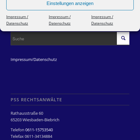
Einstellungen anzeigen
Versicherungsrecht – VVG
Impressum /
Impressum /
Impressum /
Zivilrecht und Vertragsrecht
Datenschutz
Datenschutz
Datenschutz
Impressum/Datenschutz
PSS RECHTSANWÄLTE
Rathausstraße 60
65203 Wiesbaden-Biebrich
Telefon
0611-15753540
Telefax 0611-34134884