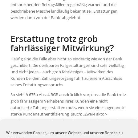
entsprechenden Betrugsfällen regelmäßig warnen und die
beschriebene Masche landläufig bekannt sei. Erstattungen
werden dann von der Bank abgelehnt.
Erstattung trotz grob
fahrlässiger Mitwirkung?
Häufig sind die Fälle aber nicht so eindeutig wie von der Bank
geschildert. Die denkbaren Fallgestaltungen sind sehr vielfältig
und nicht jedes – auch grob fahrlässiges – Mitwirken des
Kunden bei dem Zahlungsvorgang führt zu einem Ausschluss
seines Erstattungsanspruchs.
So sieht § 675u Abs. 4 BGB ausdrücklich vor, dass die Bank trotz
grob fahrlässigem Verhaltens ihres Kunden eine nicht
autorisierte Zahlung erstatten muss, wenn sie eine sogenannte
starke Kundenauthentifizierung (auch: „Zwei-Faktor-
Authentifizierung“) nicht verlangt hat. Hier ist die Bank voll
beweisbelastet. Die Bank muss also nachweisen, dass der
Wir verwenden Cookies, um unsere Website und unseren Service zu
streitige Zahlungsvorgang sowohl mit den Zugangsdaten des