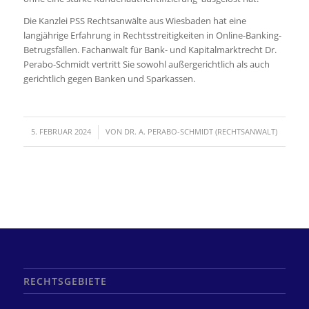
Die Kanzlei PSS Rechtsanwälte aus Wiesbaden hat eine
langjährige Erfahrung in Rechtsstreitigkeiten in Online-Banking-
Betrugsfällen. Fachanwalt für Bank- und Kapitalmarktrecht Dr.
Perabo-Schmidt vertritt Sie sowohl außergerichtlich als auch
gerichtlich gegen Banken und Sparkassen.
/
5. FEBRUAR 2024
VON
DR. A. PERABO-SCHMIDT (RECHTSANWALT)
RECHTSGEBIETE