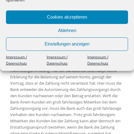
optimieren.
Kunden als auch mit dem weiteren
Authentifizierungsinstrument, das die TAN generiert hat,
ausgelöst wurde. Hat die Bank es versäumt, die starke
Cookies akzeptieren
Kundenauthentifizierung bei dem streitigen Zahlungsvorgang
zu verlangen, haftet sie immer in Höhe des nicht berechtigten
Ablehnen
Zahlungsbetrags.
Einstellungen anzeigen
Ergebnis
Impressum /
Impressum /
Impressum /
Datenschutz
Datenschutz
Datenschutz
Die Haftung der Bank für Online-Betrugs-Fälle bedarf also einer
mehrstufigen Prüfung. Hat der Bankkunde überhaupt keine
Erklärung für die Belastung auf seinem Konto, genügt der
Vortrag, dass er die Zahlung nicht veranlasst hat. Hier muss die
Bank entweder die Autorisierung des Zahlungsvorgangs durch
den Kunden nachweisen oder den Betrag erstatten. Wirft die
Bank ihrem Kunden ein grob fahrlässiges Mitwirken bei dem
Zahlungsvorgang vor, muss die Bank auch das grob fahrlässige
Verhalten des Kunden nachweisen. Trotz grob fahrlässigem
Mitwirken des Kunden bei der Zahlung kann aber dennoch ein
Erstattungsanspruch bestehen, wenn die Bank die Zahlung
ohne eine starke Kundenauthentifizierung ausgelöst hat.