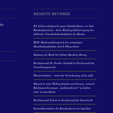
NEUESTE BEITRÄGE
Uhr
RA Schem erfolgreich gegen Familienkasse vor dem
Bundesfinanzhof – keine Kindergeldabzweigung bei
fehlender Unterhaltsbedürftigkeit des Kindes
BFH: Kindergeldanspruch bei erstmaliger
Haushaltsaufnahme durch Pflegeeltern
Haftung der Bank bei Online-Banking-Betrug
Rechtsanwalt Dr. Perabo-Schmidt ist Fachanwalt für
Versicherungsrecht
Wasserschaden – wenn die Versicherung nicht zahlt
Klausel in einer Wohngebäudeversicherung, wonach
Rückstausicherungen „funktionsbereit“ zu halten
sind, ist unwirksam
Rechtsanwalt Schem ist Fachanwalt für Steuerrecht
Kostenübernahme der Krankenkasse bei Lipödem