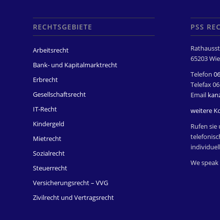
RECHTSGEBIETE
PSS RE
Rathausst
Arbeitsrecht
65203 Wie
Bank- und Kapitalmarktrecht
Telefon
0
Erbrecht
Telefax 0
Gesellschaftsrecht
Email
kan
IT-Recht
weitere K
Kindergeld
Rufen sie 
telefonisc
Mietrecht
individuel
Sozialrecht
We speak 
Steuerrecht
Versicherungsrecht – VVG
Zivilrecht und Vertragsrecht