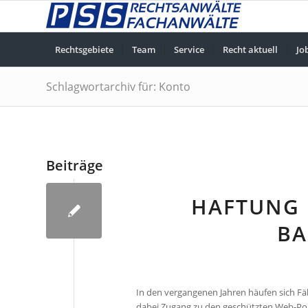
Rechtsgebiete
Team
Service
Recht aktuell
Jo
Schlagwortarchiv für: Konto
Beiträge
HAFTUNG 
BA
In den vergangenen Jahren häufen sich Fä
dabei Zugang zu den geschützten Web-Po