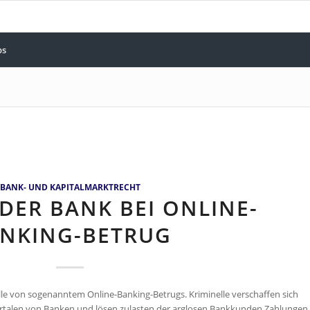
bs
BANK- UND KAPITALMARKTRECHT
DER BANK BEI ONLINE-
NKING-BETRUG
lle von sogenanntem Online-Banking-Betrugs. Kriminelle verschaffen sich
rtalen von Banken und lösen zulasten der arglosen Bankkunden Zahlungen