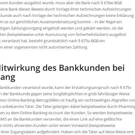
ch vom Kunden ausgelöst wurde, muss aber die Bank nach § 676w BGB
tt eine Bank diesen Beweis durch Vorlage ihrer technischen Aufzeichnungen
kunde auch nach Vorlage der technischen Aufzeichnungen keine Erklärung
n es zur gerichtlichen Auseinandersetzung kommt – in der Regel ein
itigen Zahlungsvorgang eingeholt werden und geklärt werden, ob die
en (beispielsweise unter Ausnutzung von Sicherheitslücken) ausgelöst
 veranlasst hat, besteht grundsätzlich nach § 675u BGB ein
 einer sogenannten nicht autorisierten Zahlung.
Mitwirkung des Bankkunden bei
gang
Bankkunden veranlasst wurde, kann der Erstattungsanspruch nach § 675v
n der Bankkunde gegen seine Sorgfaltsplichten in grob fahrlässiger Weise
en Online-Banking-Betrugsfällen ist häufig ein rechtswidriges Abgreifen vo
unbekannte Täter. Die Täter gelangen dabei beispielsweise durch Pharmin
ten zu dem Online-Banking-Account der Kunden. So werden beispielsweise
MS an die Bankkunden versendet, die einen Link auf eine gefälschte
ie nichts ahnenden Kunden unter einem Vorwand (beispielsweise
 ihrer Zugangsdaten aufgefordert. Haben sich die Täter auf diese Weise erst