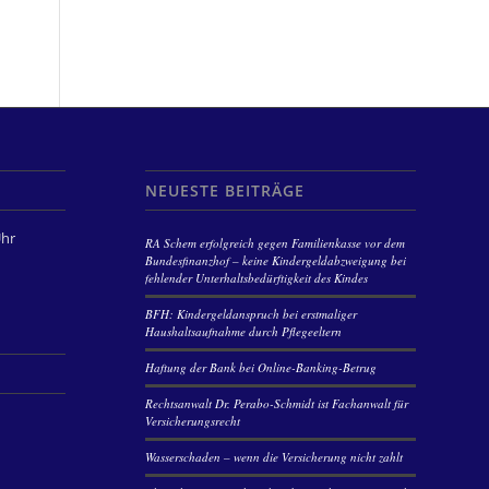
NEUESTE BEITRÄGE
Uhr
RA Schem erfolgreich gegen Familienkasse vor dem
Bundesfinanzhof – keine Kindergeldabzweigung bei
fehlender Unterhaltsbedürftigkeit des Kindes
BFH: Kindergeldanspruch bei erstmaliger
Haushaltsaufnahme durch Pflegeeltern
Haftung der Bank bei Online-Banking-Betrug
Rechtsanwalt Dr. Perabo-Schmidt ist Fachanwalt für
Versicherungsrecht
Wasserschaden – wenn die Versicherung nicht zahlt