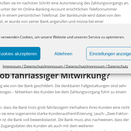
toßen sie im nächsten Schritt eine Autorisierung des Zahlungsvorgangs an,
 unter der im Online-Banking-Account ersichtlichen Telefonnummer
se in einem persönlichen Telefonat. Der Bankkunde wird dabei von den
tzt, er wurde von seiner Bank angerufen und müsse bei einer
. Die so getäuschten Kunden bestätigen dann beispielsweise in ihrer App ein
st.
 verwenden Cookies, um unsere Website und unseren Service zu optimieren.
h dann die Banken in der Regel auf ein grob fahrlässiges Verhalten ihrer
auf, dass sie vor entsprechenden Betrugsfällen regelmäßig warnen und die
ookies akzeptieren
Ablehnen
Einstellungen anzeig
sei. Erstattungen werden dann von der Bank abgelehnt.
Impressum / Datenschutz
Impressum / Datenschutz
Impressum / Datenschutz
rob fahrlässiger Mitwirkung?
tig wie von der Bank geschildert. Die denkbaren Fallgestaltungen sind sehr
hrlässiges – Mitwirken des Kunden bei dem Zahlungsvorgang führt zu einem
r, dass die Bank trotz grob fahrlässigem Verhaltens ihres Kunden eine nicht
n sie eine sogenannte starke Kundenauthentifizierung (auch: „Zwei-Faktor-
er ist die Bank voll beweisbelastet. Die Bank muss also nachweisen, dass der
n Zugangsdaten des Kunden als auch mit dem weiteren