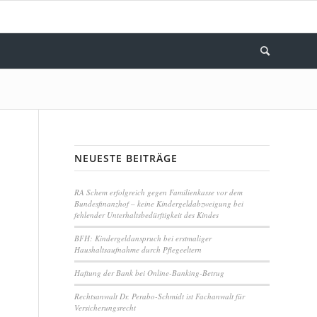
NEUESTE BEITRÄGE
RA Schem erfolgreich gegen Familienkasse vor dem
Bundesfinanzhof – keine Kindergeldabzweigung bei
fehlender Unterhaltsbedürftigkeit des Kindes
BFH: Kindergeldanspruch bei erstmaliger
Haushaltsaufnahme durch Pflegeeltern
Haftung der Bank bei Online-Banking-Betrug
Rechtsanwalt Dr. Perabo-Schmidt ist Fachanwalt für
Versicherungsrecht