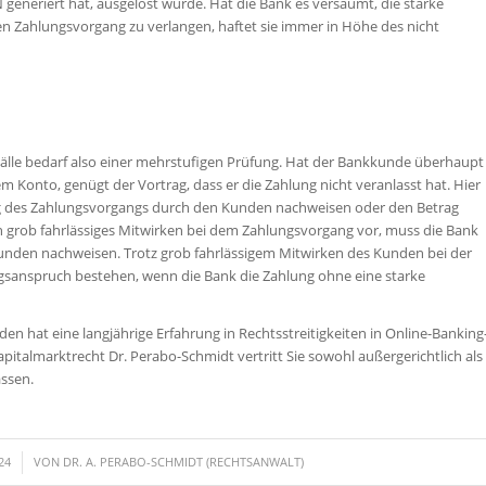
 generiert hat, ausgelöst wurde. Hat die Bank es versäumt, die starke
en Zahlungsvorgang zu verlangen, haftet sie immer in Höhe des nicht
Fälle bedarf also einer mehrstufigen Prüfung. Hat der Bankkunde überhaupt
em Konto, genügt der Vortrag, dass er die Zahlung nicht veranlasst hat. Hier
g des Zahlungsvorgangs durch den Kunden nachweisen oder den Betrag
in grob fahrlässiges Mitwirken bei dem Zahlungsvorgang vor, muss die Bank
Kunden nachweisen. Trotz grob fahrlässigem Mitwirken des Kunden bei der
gsanspruch bestehen, wenn die Bank die Zahlung ohne eine starke
en hat eine langjährige Erfahrung in Rechtsstreitigkeiten in Online-Banking
pitalmarktrecht Dr. Perabo-Schmidt vertritt Sie sowohl außergerichtlich als
ssen.
24
VON
DR. A. PERABO-SCHMIDT (RECHTSANWALT)