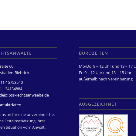
CHTSANWÄLTE
BÜROZEITEN
raße 60
Mo-Do: 9 – 12 Uhr und 13 – 17 
sbaden-Biebrich
Fr: 9 – 12 Uhr und 13 – 15 Uhr
außerhalb nach Vereinbarung
611-15753540
611-34134884
zlei@pss-rechtsanwaelte.de
AUSGEZEICHNET
ontaktdaten
uns an für eine unverbindliche,
he Ersteinschätzung Ihrer
len Situation vom Anwalt.