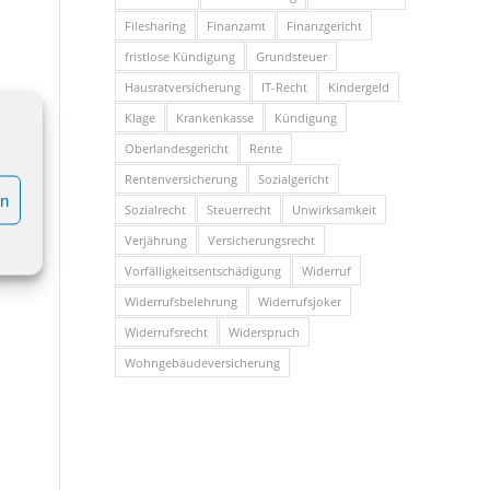
Filesharing
Finanzamt
Finanzgericht
fristlose Kündigung
Grundsteuer
Hausratversicherung
IT-Recht
Kindergeld
e
Klage
Krankenkasse
Kündigung
Oberlandesgericht
Rente
Rentenversicherung
Sozialgericht
en
Sozialrecht
Steuerrecht
Unwirksamkeit
Verjährung
Versicherungsrecht
Vorfälligkeitsentschädigung
Widerruf
Widerrufsbelehrung
Widerrufsjoker
Widerrufsrecht
Widerspruch
Wohngebäudeversicherung