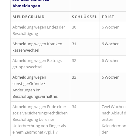
Abmeldungen
MEL­DE­GRUND
SCHLÜSSEL
FRIST
Abmeldung wegen En­des der
30
6 Wochen
Be­schäf­ti­gung
Abmeldung wegen Kran­ken­
31
6 Wochen
kas­sen­wech­sel
Abmeldung wegen Bei­trags­
32
6 Wochen
grup­pen­wech­sel
Abmeldung wegen
33
6 Wochen
sonstigerGründe /
Änderungen im
Beschäftigungsverhältnis
Abmeldung wegen Ende einer
34
Zwei Wochen
sozialversicherungsrechtlichen
nach Ablauf des
Beschäftigung bei einer
ersten
Unterbrechung von länger als
Kalendermonats
einem Zeitmonat (vgl. § 7
der