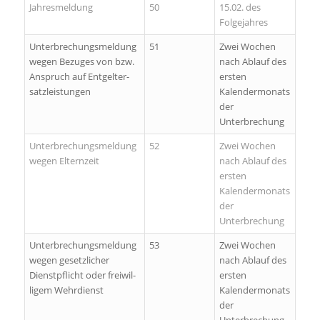
Jah­res­mel­dung
50
15.02. des
Folgejahres
Un­ter­bre­chungsmeldung
51
Zwei Wochen
we­gen Be­zu­ges von bzw.
nach Ablauf des
An­spruch auf Ent­gelt­er­
ersten
satz­leis­tun­gen
Kalendermonats
der
Unterbrechung
Un­ter­bre­chungsmeldung
52
Zwei Wochen
we­gen El­tern­zeit
nach Ablauf des
ersten
Kalendermonats
der
Unterbrechung
Un­ter­bre­chungsmeldung
53
Zwei Wochen
we­gen ge­setz­li­cher
nach Ablauf des
Dienst­pflicht oder frei­wil­
ersten
li­gem Wehr­dienst
Kalendermonats
der