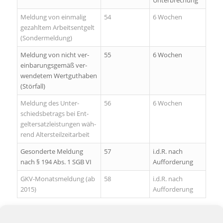
Unterbrechung
Meldung von einmalig
54
6 Wochen
gezahltem Arbeitsentgelt
(Sondermeldung)
Mel­dung von nicht ver­
55
6 Wochen
ein­ba­rungs­ge­mäß ver­
wen­de­tem Wert­gut­ha­ben
(Stör­fall)
Mel­dung des Un­ter­
56
6 Wochen
schieds­be­trags bei Ent­
gelt­er­satz­leis­tun­gen wäh­
rend Al­ters­teil­zeit­ar­beit
Ge­son­der­te Mel­dung
57
i.d.R. nach
nach § 194 Abs. 1 SGB VI
Aufforderung
GKV-Mo­nats­mel­dung (ab
58
i.d.R. nach
2015)
Aufforderung
Schlüsselzahlen zu