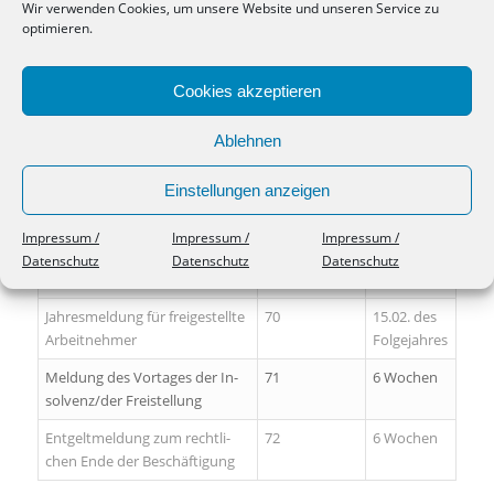
Wir verwenden Cookies, um unsere Website und unseren Service zu
Meldungen hinsichtlich der
optimieren.
Unfallversicherung
MELDEGRUND
SCHLÜSSEL
FRIST
Cookies akzeptieren
UV-Jahresmel­dung
92
16.02. des
Folgejahres
Ablehnen
Einstellungen anzeigen
Schlüsselzahlen zu
Meldungen in
Impressum /
Impressum /
Impressum /
Insolvenzfällen
Datenschutz
Datenschutz
Datenschutz
MEL­DE­GRUND
SCHLÜSSEL
FRIST
Jah­res­mel­dung für frei­ge­stell­te
70
15.02. des
Ar­beit­neh­mer
Folgejahres
Mel­dung des Vor­ta­ges der In­
71
6 Wochen
sol­venz/​der Frei­stel­lung
Ent­gelt­mel­dung zum recht­li­
72
6 Wochen
chen En­de der Be­schä­fti­gung