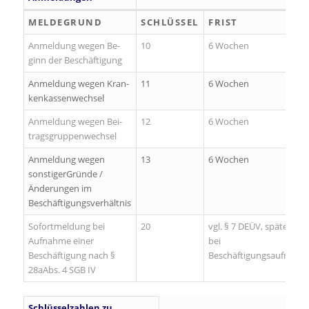
MEL­DE­GRUND
SCHLÜSSEL
FRIST
Anmeldung wegen Be­
10
6 Wochen
ginn der Be­schäf­ti­gung
Anmeldung wegen Kran­
11
6 Wochen
ken­kas­sen­wech­sel
Anmeldung wegen Bei­
12
6 Wochen
trags­grup­pen­wech­sel
Anmeldung wegen
13
6 Wochen
sonstigerGründe /
Änderungen im
Beschäftigungsverhältnis
Sofortmeldung bei
20
vgl. § 7 DEÜV, spätesten
Aufnahme einer
bei
Beschäftigung nach §
Beschäftigungsaufnahm
28aAbs. 4 SGB IV
Schlüsselzahlen zu