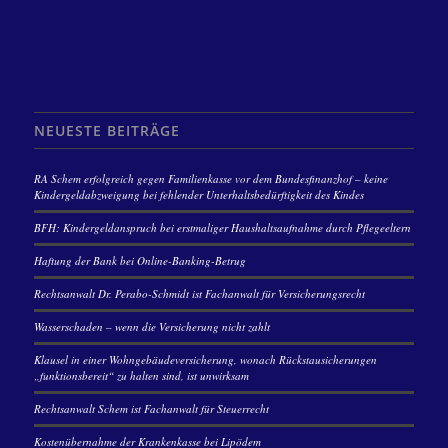
NEUESTE BEITRÄGE
RA Schem erfolgreich gegen Familienkasse vor dem Bundesfinanzhof – keine
Kindergeldabzweigung bei fehlender Unterhaltsbedürftigkeit des Kindes
BFH: Kindergeldanspruch bei erstmaliger Haushaltsaufnahme durch Pflegeeltern
Haftung der Bank bei Online-Banking-Betrug
Rechtsanwalt Dr. Perabo-Schmidt ist Fachanwalt für Versicherungsrecht
Wasserschaden – wenn die Versicherung nicht zahlt
Klausel in einer Wohngebäudeversicherung, wonach Rückstausicherungen
„funktionsbereit“ zu halten sind, ist unwirksam
Rechtsanwalt Schem ist Fachanwalt für Steuerrecht
Kostenübernahme der Krankenkasse bei Lipödem