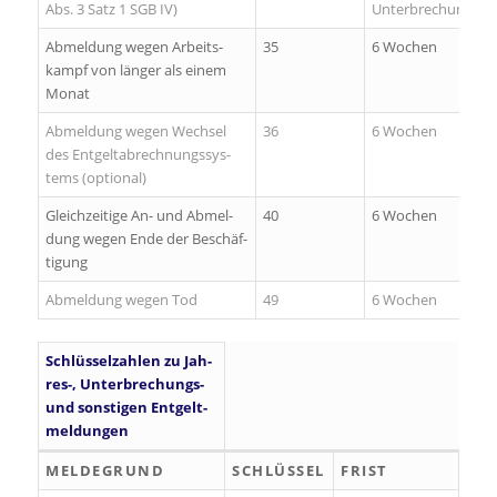
Abs. 3 Satz 1 SGB IV)
Unterbrechung
Abmeldung wegen Ar­beits­
35
6 Wochen
kampf von län­ger als ei­nem
Mo­nat
Abmeldung wegen Wech­sel
36
6 Wochen
des Ent­gelt­ab­rech­nungs­sys­
tems (op­ti­o­nal)
Gleich­zei­ti­ge An- und Ab­mel­
40
6 Wochen
dung we­gen En­de der Be­schäf­
ti­gung
Abmeldung wegen Tod
49
6 Wochen
Schlüsselzahlen zu Jah­
res-, Un­ter­bre­chungs-
und sons­ti­gen Ent­gelt­
mel­dun­gen
MEL­DE­GRUND
SCHLÜSSEL
FRIST